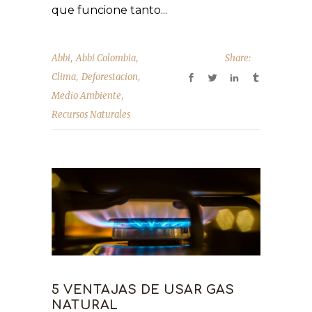
que funcione tanto...
,
,
Abbi
Abbi Colombia
Share:
,
,
Clima
Deforestacion
,
Medio Ambiente
Recursos Naturales
5 VENTAJAS DE USAR GAS
NATURAL