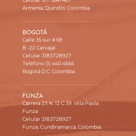
Celular 317 3647487
Armenia, Quindío. Colombia.
BOGOTÁ
Calle 35 sur # 69
B -22 Carvajal
Celular 3183728927
Teléfono (1) 440 4564
Bogotá D.C. Colombia.
FUNZA
Carrera 23 N. 12 C 39. Villa Paola
Funza
Celular 3183728927
Funza, Cundinamarca. Colombia.