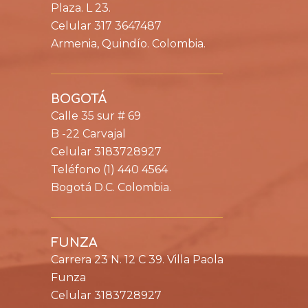
Plaza. L 23.
Celular 317 3647487
Armenia, Quindío. Colombia.
BOGOTÁ
Calle 35 sur # 69
B -22 Carvajal
Celular 3183728927
Teléfono (1) 440 4564
Bogotá D.C. Colombia.
FUNZA
Carrera 23 N. 12 C 39. Villa Paola
Funza
Celular 3183728927